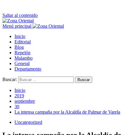
Saltar al contenido
Menú principal
Inicio
Editorial
Blog
Repelón
Malambo
General
Departamento
Buscar:
Inicio
2019
septiembre
30
La intensa campaña por la Alcaldía de Palmar de Varela
Uncategorized
La intensa campaña por la Alcaldía de