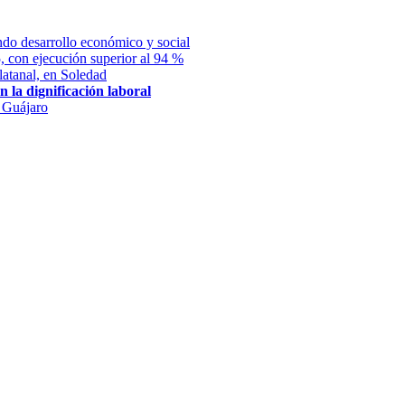
ndo desarrollo económico y social
 con ejecución superior al 94 %
latanal, en Soledad
 la dignificación laboral
l Guájaro