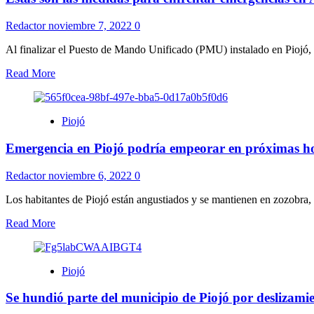
Redactor
noviembre 7, 2022
0
Al finalizar el Puesto de Mando Unificado (PMU) instalado en Piojó, t
Read More
Piojó
Emergencia en Piojó podría empeorar en próximas h
Redactor
noviembre 6, 2022
0
Los habitantes de Piojó están angustiados y se mantienen en zozobra, l
Read More
Piojó
Se hundió parte del municipio de Piojó por deslizami