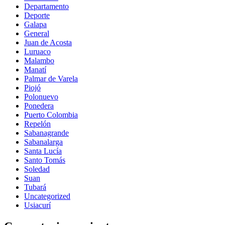
Departamento
Deporte
Galapa
General
Juan de Acosta
Luruaco
Malambo
Manatí
Palmar de Varela
Piojó
Polonuevo
Ponedera
Puerto Colombia
Repelón
Sabanagrande
Sabanalarga
Santa Lucía
Santo Tomás
Soledad
Suan
Tubará
Uncategorized
Usiacurí