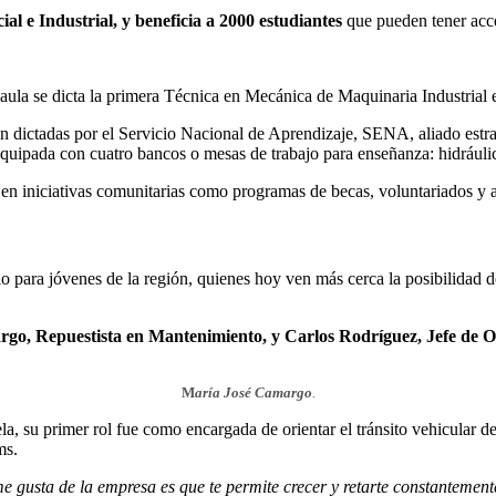
al e Industrial, y beneficia a 2000 estudiantes
que pueden tener acce
 aula se dicta la primera Técnica en Mecánica de Maquinaria Industrial 
on dictadas por el Servicio Nacional de Aprendizaje, SENA, aliado estra
tá equipada con cuatro bancos o mesas de trabajo para enseñanza: hidrául
 en iniciativas comunitarias como programas de becas, voluntariados y 
lo para jóvenes de la región, quienes hoy ven más cerca la posibilidad 
o, Repuestista en Mantenimiento, y Carlos Rodríguez, Jefe de O
M
aría José Camargo
.
a, su primer rol fue como encargada de orientar el tránsito vehicular d
ms.
e gusta de la empresa es que te permite crecer y retarte constantemen