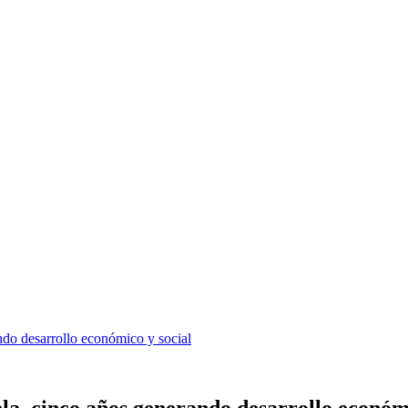
ndo desarrollo económico y social
a, cinco años generando desarrollo económi