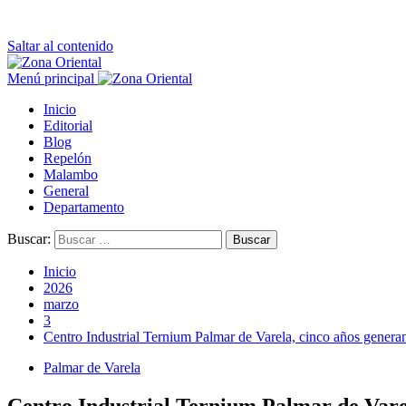
Saltar al contenido
Menú principal
Inicio
Editorial
Blog
Repelón
Malambo
General
Departamento
Buscar:
Inicio
2026
marzo
3
Centro Industrial Ternium Palmar de Varela, cinco años genera
Palmar de Varela
Centro Industrial Ternium Palmar de Varel